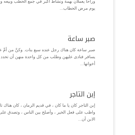
وراحا يعملان بهمة ونشاط أكبر في جمع الحطب وبيعه وادخ
يوم مرض الحطاب...
صبر ساعة
صبر ساعة كان هناك رجل عنده سبع بنات. وكنَّ من أمِّ عر
يسافر فنادى عليهن وطلب من كل واحدة منهن أن تحدد له م
أخواتها...
إبن التاجر
إبن التاجر كان يا ما كان ، في قديم الزمان ، كان هناك ت
واظب على فعل الخير ، وأصلح بين الناس ، وتصدق على ا
الابن أن...