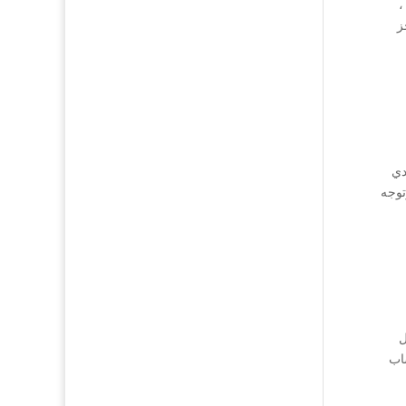
،
ز
دي
توجه
ل
اب