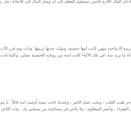
ّار المال اللازم لتأمين مستقبل الطفل إلى أن وصل المال إلى ثلاثمائة دينار. 
بية إلا واحدة منهن كانت أمها حبشية، وتولت جدتها تربيتها. وذات يوم قرر الأب 
ا تريد منه. في تلك الأثناء كانت ابنته من زوجته الحبشية تصلي، وكلما نادت 
اجر طيب القلب ، ويحب عمل الخير ، وعندما حانت منيته أوصى ابنه قائلاً : يا بني
لفقراء ، وأنصر المظلوم ، ولا تتأخر في مساعدة من يستجير بك . مات التاجر 