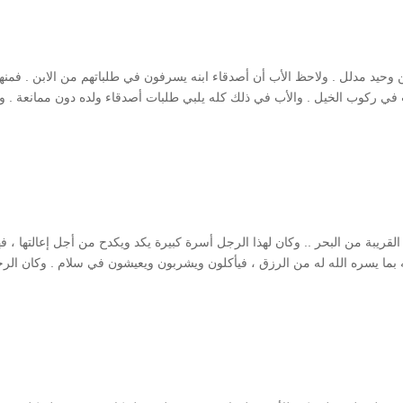
ن وحيد مدلل . ولاحظ الأب أن أصدقاء ابنه يسرفون في طلباتهم من الابن . فمنه
غب في ركوب الخيل . والأب في ذلك كله يلبي طلبات أصدقاء ولده دون ممانعة . و
ريبة من البحر .. وكان لهذا الرجل أسرة كبيرة يكد ويكدح من أجل إعالتها ، فه
لته بما يسره الله له من الرزق ، فيأكلون ويشربون ويعيشون في سلام . وكان الر