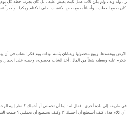
ر ، وله ولد ، ولم يكن للأب عمل ثابت يعيش عليه ، بل كان يجرب حظه كل يوم 
كان يجمع الحطب ، وأحياناً يجمع بعض الأعشاب لعلف الأغنام وهكذا . وأخيراً عج
ارض ويحصدها، ويبيع محصولها ويقتاتان بثمنه. وذات يوم فكر الشاب في أن يه
تكرم عليه ويعطيه شيئاً من المال. أخذ الشاب محصوله، وحمله على الحمار، و
طريقه إلى بلدة أخرى . فقال له : إما أن تحملني أو أحملك ؟ نظر إليه الرج
: أي كلام هذا ، كيف أستطيع أن أحملك ؟! وكيف تستطيع أن تحملني ؟ صمت الش