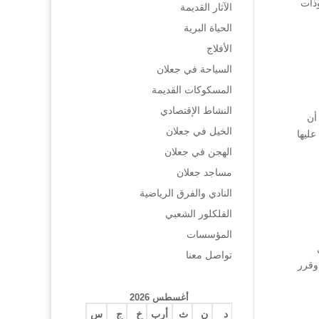
وذات
الآثار القديمة
الحياة البرية
الأفلاج
السياحة في جعلان
المسكوكات القديمة
النشاط الإقتصادي
أن
الخيل في جعلان
عليها
الهجن في جعلان
مساجد جعلان
النادي والفرق الرياضية
الفلكلور الشعبي
المؤسسات
تواصل معنا
وقرر
أغسطس 2026
د
ن
ث
أرب
خ
ج
س