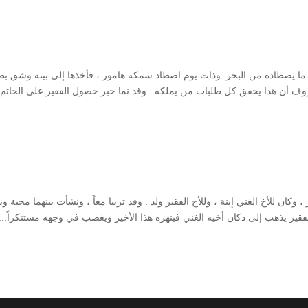
ما يصطاده من البحر. وذات يوم اصطاد سمكة هامور ، فأخذها إلى بيته وشق بطن
عروف أن هذا يحقق كل طلبات من يملكه . وقد نما خبر حصول الفقير على الخاتم 
وكان للأخ الغني إبنة ، وللأخ الفقير ولد . وقد تربيا معاً ، ونشأت بينهما محبة وب
الفقير يذهب إلى دكان أخيه الغني فينهره هذا الأخير ويغضب في وجهه مستنكراً...