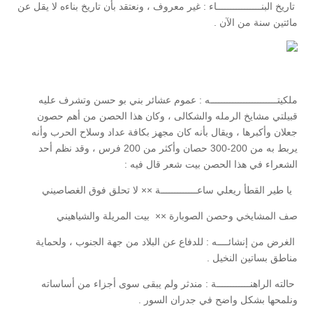
تاريخ البنــــــــــــــــاء : غير معروف ، ونعتقد بأن تاريخ بناءه لا يقل عن
مائتين سنة من الآن .
ملكيتــــــــــــــــــــــــه : عموم عشائر بني بو حسن وتشرف عليه
قبيلتي مشايخ الرمله والشكالى ، وكان هذا الحصن من أهم حصون
جعلان وأكبرها ، ويقال بأنه كان مجهز بكافة عداد وسلاح الحرب وأنه
يربط به من 200-300 حصان وأكثر من 200 فرس ، وقد نظم أحد
الشعراء في هذا الحصن بيت شعر قال فيه :
يا طير القطأ ريعلي ساعـــــــــــــة ×× لا تحلق فوق الغصاصيني
صف المشايخي وحصن الصوبارة ×× بيت المريلة والشياهيني
الغرض من إنشائــــه : للدفاع عن البلاد من جهة الجنوب ، ولحماية
مناطق بساتين النخيل .
حالته الراهنــــــــــــة : مندثر ولم يبقى سوى أجزاء من أساساته
ونلمحها بشكل واضح في جدران السور .