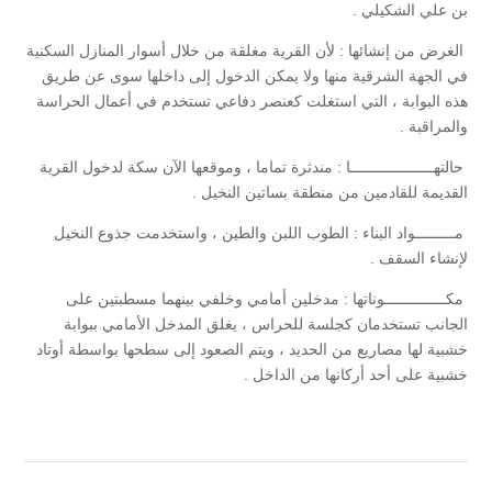
بن علي الشكيلي .
الغرض من إنشائها : لأن القرية مغلقة من خلال أسوار المنازل السكنية
في الجهة الشرقية منها ولا يمكن الدخول إلى داخلها سوى عن طريق
هذه البوابة ، التي استغلت كعنصر دفاعي تستخدم في أعمال الحراسة
والمراقبة .
حالتهـــــــــــــــــــا : مندثرة تماما ، وموقعها الآن سكة لدخول القرية
القديمة للقادمين من منطقة بساتين النخيل .
مـــــــــواد البناء : الطوب اللبن والطين ، واستخدمت جذوع النخيل
لإنشاء السقف .
مكــــــــــــــوناتها : مدخلين أمامي وخلفي بينهما مسطبتين على
الجانب تستخدمان كجلسة للحراس ، يغلق المدخل الأمامي ببوابة
خشبية لها مصاريع من الحديد ، ويتم الصعود إلى سطحها بواسطة أوتاد
خشبية على أحد أركانها من الداخل .